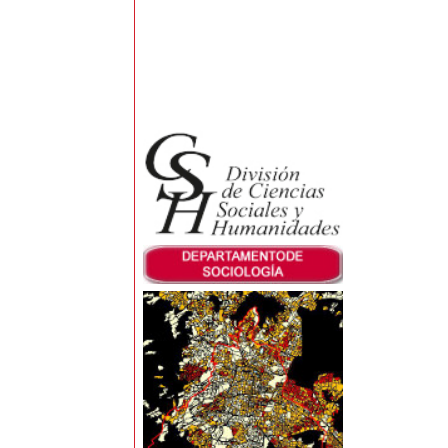
Esp
Mensaje
Azc
Pos
(IE
Des
Com
el 
Des
Envíeme
Ha 
han
Captcha
Pri
Enviar
Viv
Pub
Lib
Vil
esp