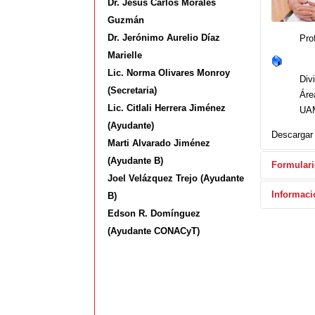
Dr. Jesús Carlos Moráles
Guzmán
Dr. Jerónimo Aurelio Díaz
Pro
Marielle
Lic. Norma Olivares Monroy
Div
(Secretaria)
Áre
Lic. Citlali Herrera Jiménez
UAM
(Ayudante)
Descargar
Marti Alvarado Jiménez
(Ayudante B)
Formulari
Joel Velázquez Trejo (Ayudante
Enviar u
Informaci
B)
*
Campo 
Edson R. Domínguez
Nombre
(Ayudante CONACyT)
For
Correo e
Lic
Asunto
Mae