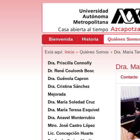
Bienvenida
Historia
Quiénes Somo
Está aquí:
Inicio
Quiénes Somos
Dra. María Te
Dra. Priscilla Connolly
Dra. Ma
Dr. René Coulomb Bosc
Contacto
Dra. Guénola Capron
Dra. Cristina Sánchez
Mejorada
Dra. María Soledad Cruz
Dra. María Teresa Esquivel
Dra. Anavel Monterrubio
Mtro. José Castro López
Lic. Concepción Huarte