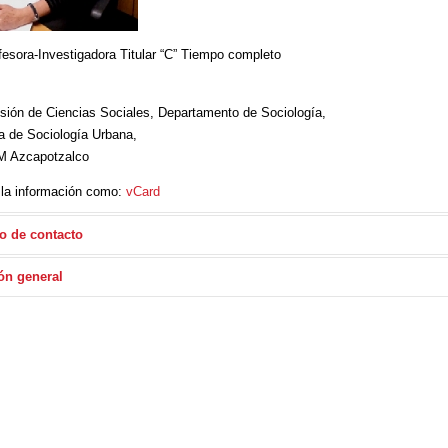
fesora-Investigadora Titular “C” Tiempo completo
isión de Ciencias Sociales, Departamento de Sociología,
a de Sociología Urbana,
 Azcapotzalco
 la información como:
vCard
o de contacto
n correo electrónico
ón general
requerido
*
mación académica y trayectoria profesional
lectrónico
*
enciada en Sociología por el Área de Urbana de la Universidad Autónoma Met
*
stra en Urbanismo por la División de Estudios de Posgrado de Arquitectu